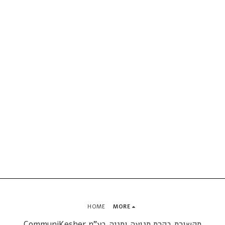
HOME
MORE
CommuniKesher תקשורת בקרת תנועה וחניה בע"מ